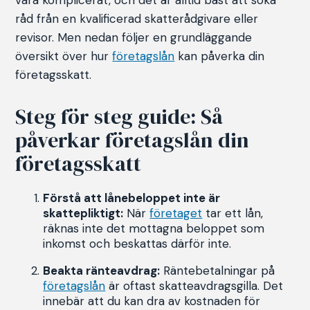
vara komplicerat, och det är alltid bäst att söka
råd från en kvalificerad skatterådgivare eller
revisor. Men nedan följer en grundläggande
översikt över hur
företagslån
kan påverka din
företagsskatt.
Steg för steg guide: Så
påverkar företagslån din
företagsskatt
Förstå att lånebeloppet inte är
skattepliktigt:
När
företaget
tar ett lån,
räknas inte det mottagna beloppet som
inkomst och beskattas därför inte.
Beakta ränteavdrag:
Räntebetalningar på
företagslån
är oftast skatteavdragsgilla. Det
innebär att du kan dra av kostnaden för